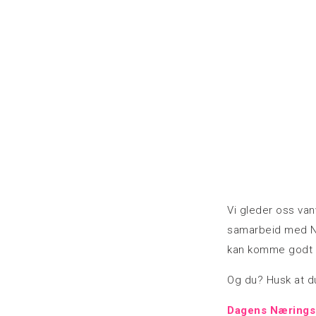
Vi gleder oss vanv
samarbeid med Nor
kan komme godt m
Og du? Husk at d
Dagens Næringsl