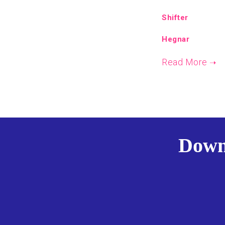
Shifter
Hegnar
Downl