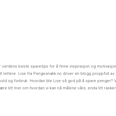
ter verdens beste sparetips for å finne inspirasjon og motivasjon
tt lettere. Lise fra Pengesnakk.no driver en blogg proppfull av
hold og forbruk. Hvordan ble Lise så god på å spare penger? V
lære litt mer om hvordan vi kan nå målene våre, enda litt rasker