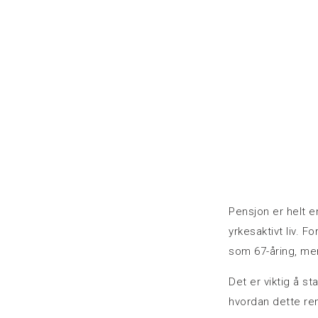
Pensjon er helt e
yrkesaktivt liv. 
som 67-åring, men
Det er viktig å st
hvordan dette ren