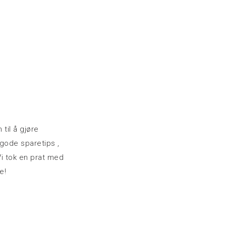
 til å gjøre
 gode sparetips ,
i tok en prat med
e!