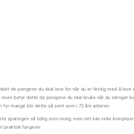
nkelt de pengene du skal leve for når du er ferdig med å leve 
For noen betyr dette de pengene du skal bruke når du slenger b
 for mange blir dette så sent som i 72 års alderen.
arte sparingen så tidlig som mulig, men det kan virke komplisert
t praktisk fungerer.