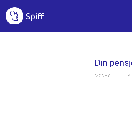
PENSJON
Din pensj
MONEY
Ap